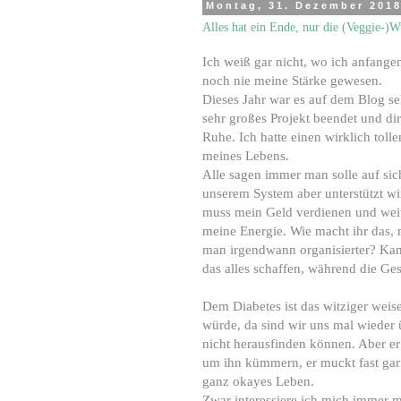
Montag, 31. Dezember 201
Alles hat ein Ende, nur die (Veggie-)W
Ich weiß gar nicht, wo ich anfangen 
noch nie meine Stärke gewesen.
Dieses Jahr war es auf dem Blog se
sehr großes Projekt beendet und dir
Ruhe. Ich hatte einen wirklich toll
meines Lebens.
Alle sagen immer man solle auf si
unserem System aber unterstützt wi
muss mein Geld verdienen und weit
meine Energie. Wie macht ihr das,
man irgendwann organisierter? Kann
das alles schaffen, während die Ges
Dem Diabetes ist das witziger weise 
würde, da sind wir uns mal wieder 
nicht herausfinden können. Aber e
um ihn kümmern, er muckt fast ga
ganz okayes Leben.
Zwar interessiere ich mich immer 