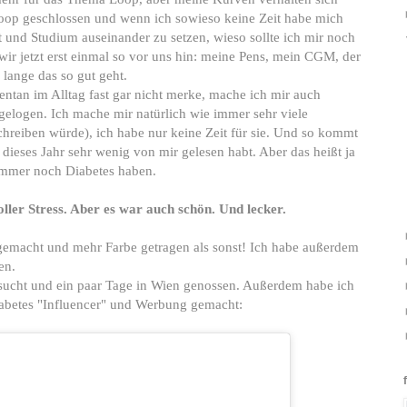
 Loop geschlossen und wenn ich sowieso keine Zeit habe mich
 und Studium auseinander zu setzen, wieso sollte ich mir noch
r jetzt erst einmal so vor uns hin: meine Pens, mein CGM, der
 lange das so gut geht.
ntan im Alltag fast gar nicht merke, mache ich mir auch
elogen. Ich mache mir natürlich wie immer sehr viele
hreiben würde), ich habe nur keine Zeit für sie. Und so kommt
r dieses Jahr sehr wenig von mir gelesen habt. Aber das heißt ja
immer noch Diabetes haben.
ller Stress. Aber es war auch schön. Und lecker.
gemacht und mehr Farbe getragen als sonst! Ich habe außerdem
en.
ucht und ein paar Tage in Wien genossen. Außerdem habe ich
betes "Influencer" und Werbung gemacht: