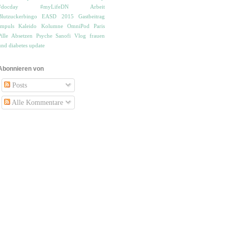
#docday
#myLifeDN
Arbeit
Blutzuckerbingo
EASD 2015
Gastbeitrag
Impuls
Kaleido
Kolumne
OmniPod
Paris
Pille Absetzen
Psyche
Sanofi
Vlog
frauen
und diabetes
update
Abonnieren von
Posts
Alle Kommentare