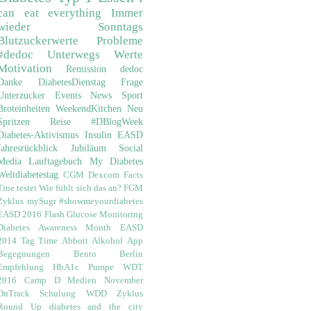
can eat everything
Immer
wieder Sonntags
Blutzuckerwerte
Probleme
#dedoc
Unterwegs
Werte
Motivation
Remission
dedoc
Danke
DiabetesDienstag
Frage
Unterzucker
Events
News
Sport
Broteinheiten
WeekendKitchen
Neu
Spritzen
Reise
#DBlogWeek
Diabetes-Aktivismus
Insulin
EASD
Jahresrückblick
Jubiläum
Social
Media
Lauftagebuch
My Diabetes
Weltdiabetestag
CGM
Dexcom
Facts
Tine testet
Wie fühlt sich das an?
FGM
Zyklus
mySugr
#showmeyourdiabetes
EASD 2016
Flash Glucose Monitoring
Diabetes Awareness Month
EASD
2014
Tag Time
Abbott
Alkohol
App
Begegnungen
Bento
Berlin
Empfehlung
HbA1c
Pumpe
WDT
2016
Camp D
Medien
November
OnTrack
Schulung
WDD
Zyklus
Round Up
diabetes and the city