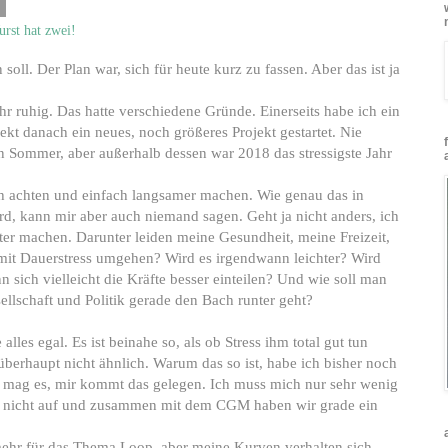
8
urst hat zwei!
soll. Der Plan war, sich für heute kurz zu fassen. Aber das ist ja
hr ruhig. Das hatte verschiedene Gründe. Einerseits habe ich ein
ekt danach ein neues, noch größeres Projekt gestartet. Nie
en Sommer, aber außerhalb dessen war 2018 das stressigste Jahr
ch achten und einfach langsamer machen. Wie genau das in
rd, kann mir aber auch niemand sagen. Geht ja nicht anders, ich
er machen. Darunter leiden meine Gesundheit, meine Freizeit,
 mit Dauerstress umgehen? Wird es irgendwann leichter? Wird
 sich vielleicht die Kräfte besser einteilen? Und wie soll man
ellschaft und Politik gerade den Bach runter geht?
alles egal. Es ist beinahe so, als ob Stress ihm total gut tun
überhaupt nicht ähnlich. Warum das so ist, habe ich bisher noch
r mag es, mir kommt das gelegen. Ich muss mich nur sehr wenig
r nicht auf und zusammen mit dem CGM haben wir grade ein
mehr für das Thema Loop, aber meine Kurven verhalten sich