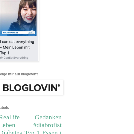
folge mir auf bloglovin'!
labels
Reallife
Gedanken
Leben
#diabrofist
Diabetes
Typ 1
Essen
I