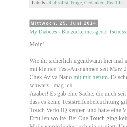
Labels
#diabrofist
,
Frage
,
Gedanken
,
Reallife
Mittwoch, 25. Juni 2014
My Diabetes - Blutzuckermessgerät: Tschüss
Moin!
Wie ihr sicherlich irgendwann hier mal
mit kleinen Test-Ausnahmen seit März 
Chek Aviva Nano
mit mir herum
. Es sch
schwarz - mag ich.
Aaaber! Es gab eine Sache, die mich seit
dass es keine Teststreifenbeleuchtung gi
Touch Verio IQ kennen und hatte eine Vis
Erfüllen wollte. Bei One Touch ging kei
Mails wurde leider auch nie reagiert. U