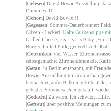
|Gelesen|
David Bowie Ausstellungskatal
Dummies :D
|Gehört|
David Bowie!!!
|Gegessen|
Sommer-Dauerbrenner: Feldsa
Oliven - Lecker!,
Kalte Gurkensuppe mi
Grilled Cheese, Eis Eis Eis Baby (Fürst
Burger, Pulled Pork, generell viel Obst
|Getrunken|
viel Wasser, Zitronenwasser
selbstgemachte Zitronenlimonade, Kaffee
|Getan|
in Berlin entspannt, mit Freunde
Bowie-Ausstellung im Gropiusbau gewe
beobachtet, aufm Balkon gefrühstückt, a
gebadet, Sommersachen gekauft, wiede
|Gedacht|
Zu warm. Ich schwitze. Hilfe.
|Gefreut
|
über positive Meinungen zu 