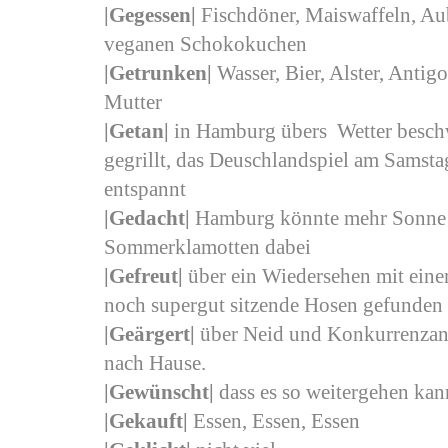
|Gegessen|
Fischdöner, Maiswaffeln, Aub
veganen Schokokuchen
|Getrunken|
Wasser, Bier, Alster, Antig
Mutter
|Getan|
in Hamburg übers Wetter beschw
gegrillt, das Deuschlandspiel am Samsta
entspannt
|Gedacht|
Hamburg könnte mehr Sonne v
Sommerklamotten dabei
|Gefreut
|
über ein Wiedersehen mit eine
noch supergut sitzende Hosen gefunden 
|Geärgert
|
über Neid und Konkurrenzang
nach Hause.
|Gewünscht
|
dass es so weitergehen kan
|Gekauft|
Essen, Essen, Essen