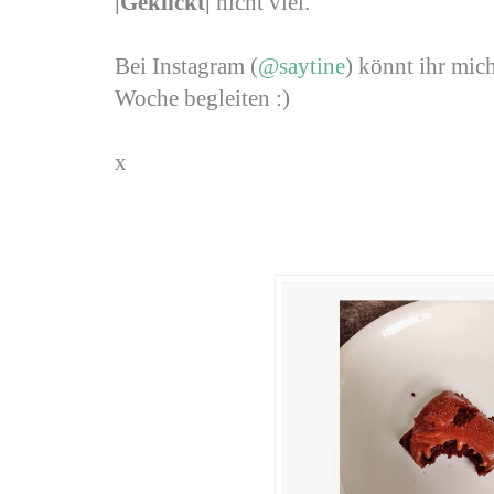
|Geklickt|
nicht viel.
Bei Instagram (
@saytine
) könnt ihr mi
Woche begleiten :)
x