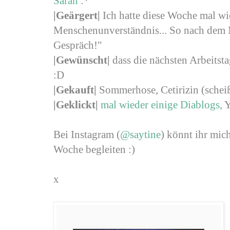
Sarah
:*
|Geärgert
|
Ich hatte diese Woche mal wi
Menschenunverständnis... So nach dem 
Gespräch!"
|Gewünscht
|
dass die nächsten Arbeitst
:D
|Gekauft|
Sommerhose, Cetirizin (scheiß
|Geklickt|
mal wieder einige Diablogs,
Y
Bei Instagram (
@saytine
) könnt ihr mi
Woche begleiten :)
x