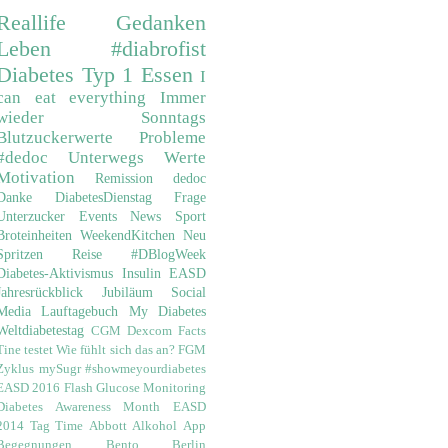
Reallife
Gedanken
Leben
#diabrofist
Diabetes
Typ 1
Essen
I
can eat everything
Immer
wieder Sonntags
Blutzuckerwerte
Probleme
#dedoc
Unterwegs
Werte
Motivation
Remission
dedoc
Danke
DiabetesDienstag
Frage
Unterzucker
Events
News
Sport
Broteinheiten
WeekendKitchen
Neu
Spritzen
Reise
#DBlogWeek
Diabetes-Aktivismus
Insulin
EASD
Jahresrückblick
Jubiläum
Social
Media
Lauftagebuch
My Diabetes
Weltdiabetestag
CGM
Dexcom
Facts
Tine testet
Wie fühlt sich das an?
FGM
Zyklus
mySugr
#showmeyourdiabetes
EASD 2016
Flash Glucose Monitoring
Diabetes Awareness Month
EASD
2014
Tag Time
Abbott
Alkohol
App
Begegnungen
Bento
Berlin