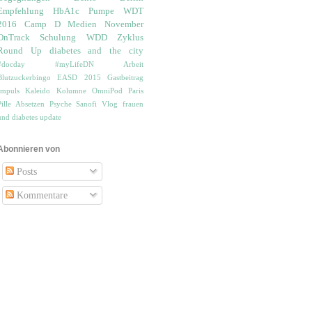
Empfehlung
HbA1c
Pumpe
WDT
2016
Camp D
Medien
November
OnTrack
Schulung
WDD
Zyklus
Round Up
diabetes and the city
#docday
#myLifeDN
Arbeit
Blutzuckerbingo
EASD 2015
Gastbeitrag
Impuls
Kaleido
Kolumne
OmniPod
Paris
Pille Absetzen
Psyche
Sanofi
Vlog
frauen
und diabetes
update
Abonnieren von
Posts
Kommentare