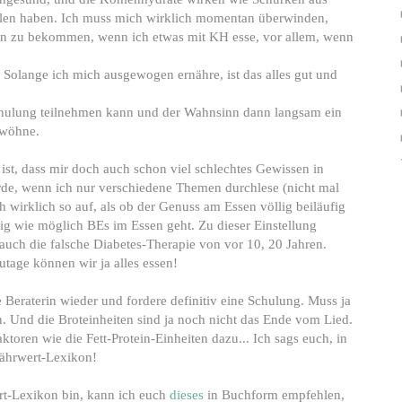
ahlen haben. Ich muss mich wirklich momentan überwinden,
en zu bekommen, wenn ich etwas mit KH esse, vor allem, wenn
. Solange ich mich ausgewogen ernähre, ist das alles gut und
 Schulung teilnehmen kann und der Wahnsinn dann langsam ein
ewöhne.
st, dass mir doch auch schon viel schlechtes Gewissen in
e, wenn ich nur verschiedene Themen durchlese (nicht mal
 wirklich so auf, als ob der Genuss am Essen völlig beiläufig
ig wie möglich BEs im Essen geht. Zu dieser Einstellung
 auch die falsche Diabetes-Therapie von vor 10, 20 Jahren.
utage können wir ja alles essen!
 Beraterin wieder und fordere definitiv eine Schulung. Muss ja
. Und die Broteinheiten sind ja noch nicht das Ende vom Lied.
ren wie die Fett-Protein-Einheiten dazu... Ich sags euch, in
 Nährwert-Lexikon!
rt-Lexikon bin, kann ich euch
dieses
in Buchform empfehlen,