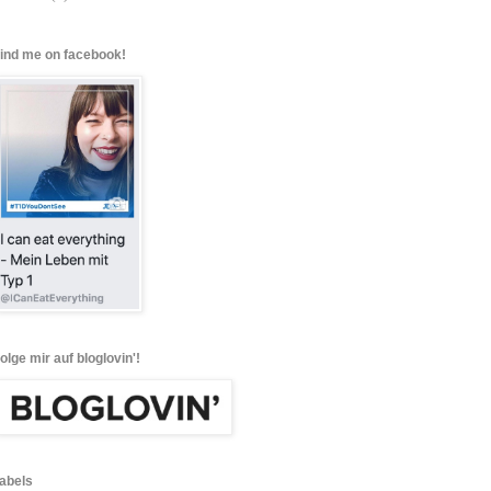
find me on facebook!
folge mir auf bloglovin'!
labels