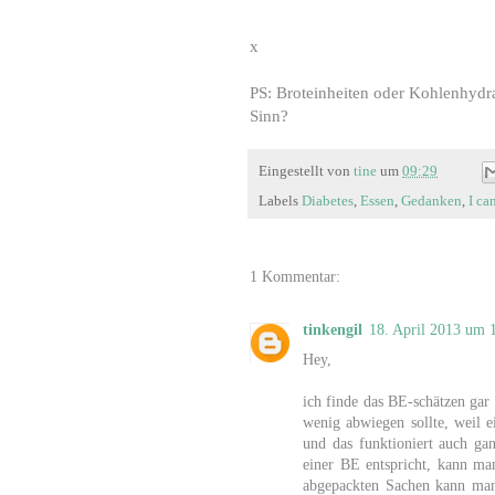
x
PS: Broteinheiten oder Kohlenhydr
Sinn?
Eingestellt von
tine
um
09:29
Labels
Diabetes
,
Essen
,
Gedanken
,
I ca
1 Kommentar:
tinkengil
18. April 2013 um 
Hey,
ich finde das BE-schätzen gar 
wenig abwiegen sollte, weil e
und das funktioniert auch ga
einer BE entspricht, kann man
abgepackten Sachen kann man