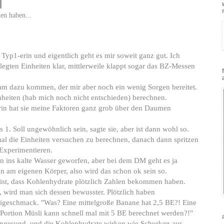
en haben...
Typ1-erin und eigentlich geht es mir soweit ganz gut. Ich
egten Einheiten klar, mittlerweile klappt sogar das BZ-Messen
gsam dazu kommen, der mir aber noch ein wenig Sorgen bereitet.
nheiten (hab mich noch nicht entschieden) berechnen.
erin hat sie meine Faktoren ganz grob über den Daumen
1. Soll ungewöhnlich sein, sagte sie, aber ist dann wohl so.
 mal die Einheiten versuchen zu berechnen, danach dann spritzen
 Experimentieren.
n ins kalte Wasser geworfen, aber bei dem DM geht es ja
 am eigenen Körper, also wird das schon ok sein so.
 ist, dass Kohlenhydrate plötzlich Zahlen bekommen haben.
wird man sich dessen bewusster. Plötzlich haben
igeschmack. "Was? Eine mittelgroße Banane hat 2,5 BE?! Eine
 Portion Müsli kann schnell mal mit 5 BE berechnet werden?!"
d ungesund, und die Kohlenhydrate wirken wie Schurken aus