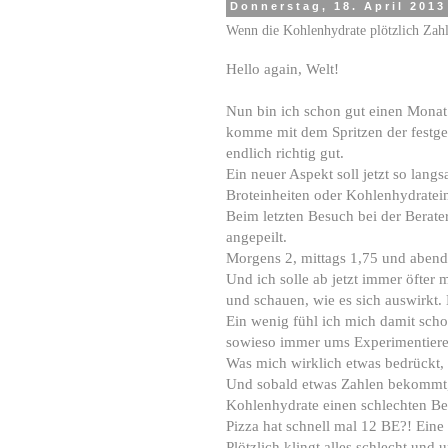
Donnerstag, 18. April 2013
Wenn die Kohlenhydrate plötzlich Zahl
Hello again, Welt!
Nun bin ich schon gut einen Monat 
komme mit dem Spritzen der festgel
endlich richtig gut.
Ein neuer Aspekt soll jetzt so lan
Broteinheiten oder Kohlenhydratei
Beim letzten Besuch bei der Berat
angepeilt.
Morgens 2, mittags 1,75 und abends 
Und ich solle ab jetzt immer öfter
und schauen, wie es sich auswirkt.
Ein wenig fühl ich mich damit scho
sowieso immer ums Experimentieren
Was mich wirklich etwas bedrückt,
Und sobald etwas Zahlen bekommt, 
Kohlenhydrate einen schlechten Be
Pizza hat schnell mal 12 BE?! Eine
Plötzlich klingt alles schlecht un