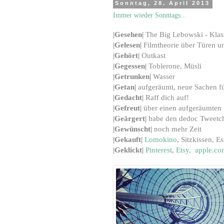
Sonntag, 28. April 2013
Immer wieder Sonntags...
|Gesehen|
The Big Lebowski - Klas
|Gelesen|
Filmtheorie über Türen 
|Gehört|
Outkast
|Gegessen|
Toblerone, Müsli
|Getrunken|
Wasser
|Getan|
aufgeräumt, neue Sachen f
|Gedacht|
Raff dich auf!
|Gefreut|
über einen aufgeräumten 
|Geärgert|
habe den dedoc Tweetch
|Gewünscht|
noch mehr Zeit
|Gekauft|
Lomokino
, Sitzkissen, E
|Geklickt|
Pinterest
,
Etsy,
apple.co