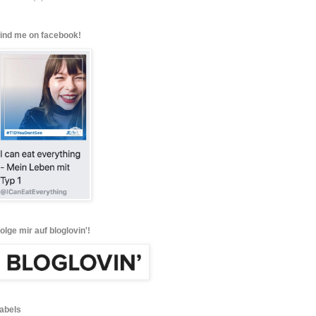
find me on facebook!
folge mir auf bloglovin'!
labels