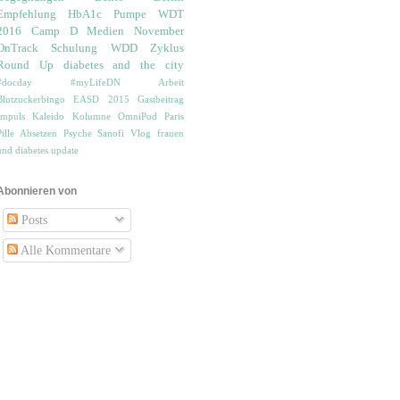
Empfehlung
HbA1c
Pumpe
WDT
2016
Camp D
Medien
November
OnTrack
Schulung
WDD
Zyklus
Round Up
diabetes and the city
#docday
#myLifeDN
Arbeit
Blutzuckerbingo
EASD 2015
Gastbeitrag
Impuls
Kaleido
Kolumne
OmniPod
Paris
Pille Absetzen
Psyche
Sanofi
Vlog
frauen
und diabetes
update
Abonnieren von
Posts
Alle Kommentare