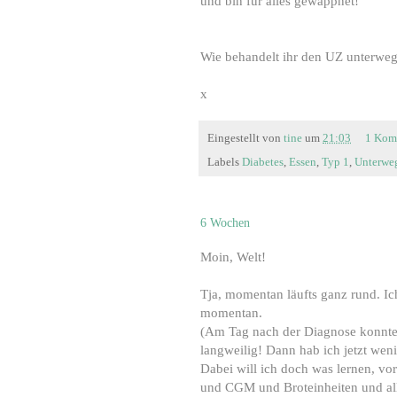
und bin für alles gewappnet!
Wie behandelt ihr den UZ unterwe
x
Eingestellt von
tine
um
21:03
1 Kom
Labels
Diabetes
,
Essen
,
Typ 1
,
Unterwe
6 Wochen
Moin, Welt!
Tja, momentan läufts ganz rund. Ic
momentan.
(Am Tag nach der Diagnose konnte
langweilig! Dann hab ich jetzt weni
Dabei will ich doch was lernen, vo
und CGM und Broteinheiten und al