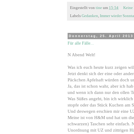
Eingestellt von
tine
um
15:54
Keine
Labels
Gedanken
,
Immer wieder Sonnta
Donnerstag, 25. April 2013
Für alle Fälle...
N Abend Welt!
Was ich euch heute kurz zeigen will
Jetzt denkt sich der eine oder and
Päckchen Apfelsaft würden doch u
Ja, das ist schon wahr, aber ich h
und wenn ich dann nur den ollen T
Was Süßes angeht, bin ich wirklich
stopfe oder das Stück Kuchen am So
Und deswegen erschien mir eine UZ
Meine ist von H&M und hat um die 2 
schwarzen) Taschen sehr einfach. No
Unordnung mit UZ und zittrigen H