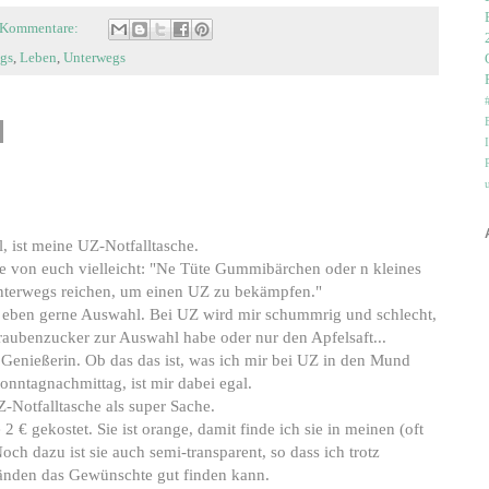
 Kommentare:
gs
,
Leben
,
Unterwegs
, ist meine UZ-Notfalltasche.
ere von euch vielleicht: "Ne Tüte Gummibärchen oder n kleines
nterwegs reichen, um einen UZ zu bekämpfen."
ab eben gerne Auswahl. Bei UZ wird mir schummrig und schlecht,
raubenzucker zur Auswahl habe oder nur den Apfelsaft...
 Genießerin. Ob das das ist, was ich mir bei UZ in den Mund
nntagnachmittag, ist mir dabei egal.
-Notfalltasche als super Sache.
€ gekostet. Sie ist orange, damit finde ich sie in meinen (oft
ch dazu ist sie auch semi-transparent, so dass ich trotz
änden das Gewünschte gut finden kann.