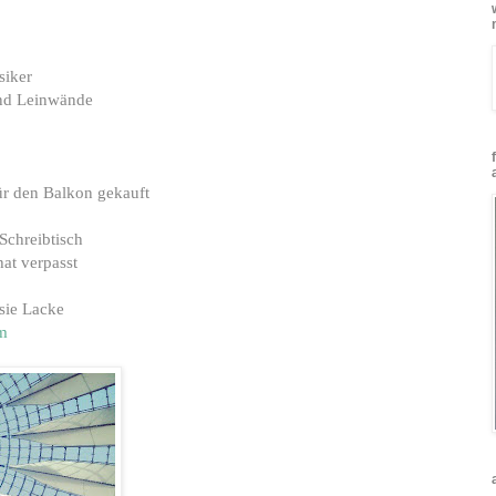
siker
und Leinwände
ür den Balkon gekauft
Schreibtisch
at verpasst
ssie Lacke
m