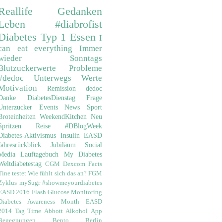
Reallife
Gedanken
Leben
#diabrofist
Diabetes
Typ 1
Essen
I
can eat everything
Immer
wieder Sonntags
Blutzuckerwerte
Probleme
#dedoc
Unterwegs
Werte
Motivation
Remission
dedoc
Danke
DiabetesDienstag
Frage
Unterzucker
Events
News
Sport
Broteinheiten
WeekendKitchen
Neu
Spritzen
Reise
#DBlogWeek
Diabetes-Aktivismus
Insulin
EASD
Jahresrückblick
Jubiläum
Social
Media
Lauftagebuch
My Diabetes
Weltdiabetestag
CGM
Dexcom
Facts
Tine testet
Wie fühlt sich das an?
FGM
Zyklus
mySugr
#showmeyourdiabetes
EASD 2016
Flash Glucose Monitoring
Diabetes Awareness Month
EASD
2014
Tag Time
Abbott
Alkohol
App
Begegnungen
Bento
Berlin