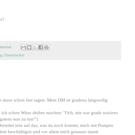
gs?
mentar:
gs
,
Unterzucker
h muss schon fast sagen: Mein DM ist gradezu langweilig
 ich schon Witze drüber machen: "Och, mir war grade sowieso
gstens was zu tun!")
rbereitet sein auf das, was da noch kommt, mich mit Pumpen
lem beschäftigen und vor allem mich genauso damit