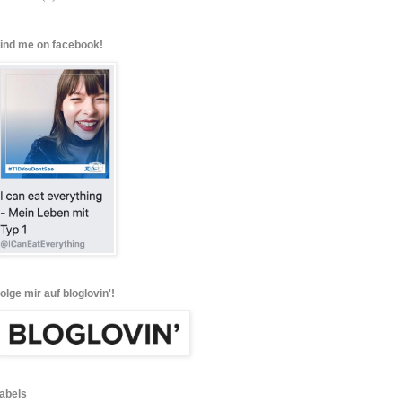
find me on facebook!
folge mir auf bloglovin'!
labels