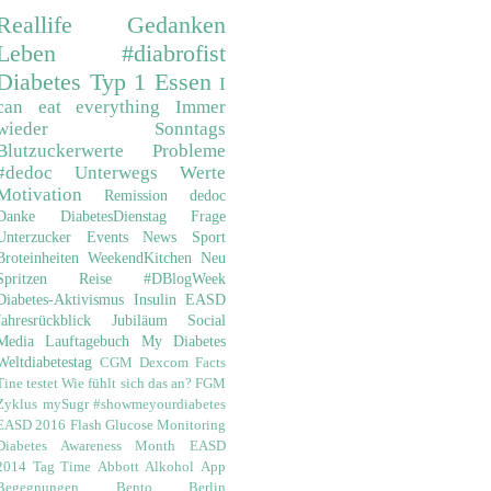
Reallife
Gedanken
Leben
#diabrofist
Diabetes
Typ 1
Essen
I
can eat everything
Immer
wieder Sonntags
Blutzuckerwerte
Probleme
#dedoc
Unterwegs
Werte
Motivation
Remission
dedoc
Danke
DiabetesDienstag
Frage
Unterzucker
Events
News
Sport
Broteinheiten
WeekendKitchen
Neu
Spritzen
Reise
#DBlogWeek
Diabetes-Aktivismus
Insulin
EASD
Jahresrückblick
Jubiläum
Social
Media
Lauftagebuch
My Diabetes
Weltdiabetestag
CGM
Dexcom
Facts
Tine testet
Wie fühlt sich das an?
FGM
Zyklus
mySugr
#showmeyourdiabetes
EASD 2016
Flash Glucose Monitoring
Diabetes Awareness Month
EASD
2014
Tag Time
Abbott
Alkohol
App
Begegnungen
Bento
Berlin