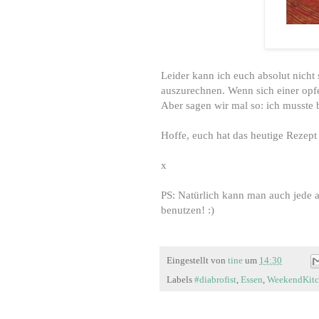
Leider kann ich euch absolut nicht 
auszurechnen. Wenn sich einer opfe
Aber sagen wir mal so: ich musste b
Hoffe, euch hat das heutige Rezept
x
PS: Natürlich kann man auch jede
benutzen! :)
Eingestellt von
tine
um
14:30
Labels
#diabrofist
,
Essen
,
WeekendKit