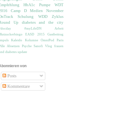
Empfehlung
HbA1c
Pumpe
WDT
2016
Camp D
Medien
November
OnTrack
Schulung
WDD
Zyklus
Round Up
diabetes and the city
#docday
#myLifeDN
Arbeit
Blutzuckerbingo
EASD 2015
Gastbeitrag
Impuls
Kaleido
Kolumne
OmniPod
Paris
Pille Absetzen
Psyche
Sanofi
Vlog
frauen
und diabetes
update
Abonnieren von
Posts
Kommentare