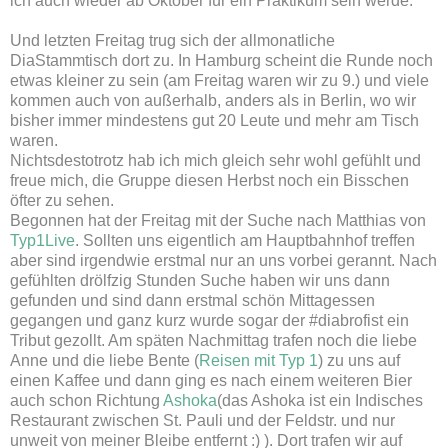
ich auch wieder ab Oktober für ein Praktikum sein werde.
Und letzten Freitag trug sich der allmonatliche
DiaStammtisch dort zu. In Hamburg scheint die Runde noch
etwas kleiner zu sein (am Freitag waren wir zu 9.) und viele
kommen auch von außerhalb, anders als in Berlin, wo wir
bisher immer mindestens gut 20 Leute und mehr am Tisch
waren.
Nichtsdestotrotz hab ich mich gleich sehr wohl gefühlt und
freue mich, die Gruppe diesen Herbst noch ein Bisschen
öfter zu sehen.
Begonnen hat der Freitag mit der Suche nach Matthias von
Typ1Live
. Sollten uns eigentlich am Hauptbahnhof treffen
aber sind irgendwie erstmal nur an uns vorbei gerannt. Nach
gefühlten drölfzig Stunden Suche haben wir uns dann
gefunden und sind dann erstmal schön Mittagessen
gegangen und ganz kurz wurde sogar der #diabrofist ein
Tribut gezollt. Am späten Nachmittag trafen noch die liebe
Anne und die liebe Bente (
Reisen mit Typ 1
) zu uns auf
einen Kaffee und dann ging es nach einem weiteren Bier
auch schon Richtung
Ashoka
(das Ashoka ist ein Indisches
Restaurant zwischen St. Pauli und der Feldstr. und nur
unweit von meiner Bleibe entfernt :) ). Dort trafen wir auf