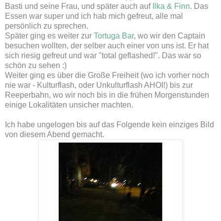
Basti und seine Frau, und später auch auf
Ilka & Finn
. Das
Essen war super und ich hab mich gefreut, alle mal
persönlich zu sprechen.
Später ging es weiter zur
Tortuga Bar
, wo wir den Captain
besuchen wollten, der selber auch einer von uns ist. Er hat
sich riesig gefreut und war "total geflashed!". Das war so
schön zu sehen :)
Weiter ging es über die Große Freiheit (wo ich vorher noch
nie war - Kulturflash, oder Unkulturflash AHOI!) bis zur
Reeperbahn, wo wir noch bis in die frühen Morgenstunden
einige Lokalitäten unsicher machten.
Ich habe ungelogen bis auf das Folgende kein einziges Bild
von diesem Abend gemacht.