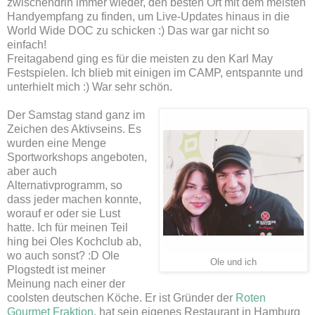
zwischendrin immer wieder, den besten Ort mit dem meisten
Handyempfang zu finden, um Live-Updates hinaus in die
World Wide DOC zu schicken :) Das war gar nicht so
einfach!
Freitagabend ging es für die meisten zu den Karl May
Festspielen. Ich blieb mit einigen im CAMP, entspannte und
unterhielt mich :) War sehr schön.
Der Samstag stand ganz im
Zeichen des Aktivseins. Es
wurden eine Menge
Sportworkshops angeboten,
aber auch
Alternativprogramm, so
dass jeder machen konnte,
worauf er oder sie Lust
hatte. Ich für meinen Teil
hing bei Oles Kochclub ab,
wo auch sonst? :D Ole
Ole und ich
Plogstedt ist meiner
Meinung nach einer der
coolsten deutschen Köche. Er ist Gründer der
Roten
Gourmet Fraktion
, hat sein eigenes Restaurant in Hamburg