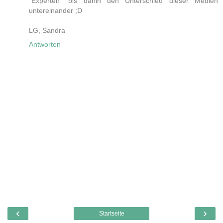
"Experten" bis dahin den Unterschied dieser Medien
untereinander ;D
LG, Sandra
Antworten
‹
›
Startseite