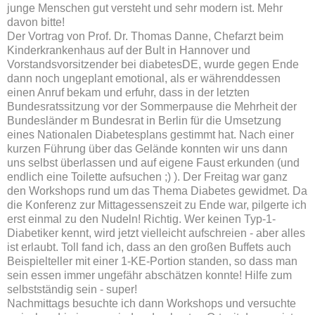
junge Menschen gut versteht und sehr modern ist. Mehr
davon bitte!
Der Vortrag von Prof. Dr. Thomas Danne, Chefarzt beim
Kinderkrankenhaus auf der Bult in Hannover und
Vorstandsvorsitzender bei diabetesDE, wurde gegen Ende
dann noch ungeplant emotional, als er währenddessen
einen Anruf bekam und erfuhr, dass in der letzten
Bundesratssitzung vor der Sommerpause die Mehrheit der
Bundesländer m Bundesrat in Berlin für die Umsetzung
eines Nationalen Diabetesplans gestimmt hat. Nach einer
kurzen Führung über das Gelände konnten wir uns dann
uns selbst überlassen und auf eigene Faust erkunden (und
endlich eine Toilette aufsuchen ;) ). Der Freitag war ganz
den Workshops rund um das Thema Diabetes gewidmet. Da
die Konferenz zur Mittagessenszeit zu Ende war, pilgerte ich
erst einmal zu den Nudeln! Richtig. Wer keinen Typ-1-
Diabetiker kennt, wird jetzt vielleicht aufschreien - aber alles
ist erlaubt. Toll fand ich, dass an den großen Buffets auch
Beispielteller mit einer 1-KE-Portion standen, so dass man
sein essen immer ungefähr abschätzen konnte! Hilfe zum
selbstständig sein - super!
Nachmittags besuchte ich dann Workshops und versuchte