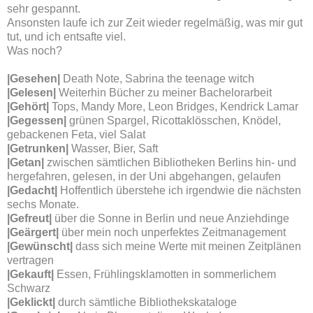
sehr gespannt.
Ansonsten laufe ich zur Zeit wieder regelmäßig, was mir gut
tut, und ich entsafte viel.
Was noch?
|
Gesehen
|
Death Note, Sabrina the teenage witch
|Gelesen|
Weiterhin Bücher zu meiner Bachelorarbeit
|Gehört|
Tops, Mandy More, Leon Bridges, Kendrick Lamar
|Gegessen|
grünen Spargel, Ricottaklösschen, Knödel,
gebackenen Feta, viel Salat
|Getrunken|
Wasser, Bier, Saft
|Getan|
zwischen sämtlichen Bibliotheken Berlins hin- und
hergefahren, gelesen, in der Uni abgehangen, gelaufen
|Gedacht|
Hoffentlich überstehe ich irgendwie die nächsten
sechs Monate.
|Gefreu
t|
über die Sonne in Berlin und neue Anziehdinge
|Geärgert
|
über mein noch unperfektes Zeitmanagement
|Gewünscht
|
dass sich meine Werte mit meinen Zeitplänen
vertragen
|Gekauft|
Essen, Frühlingsklamotten in sommerlichem
Schwarz
|Geklickt|
durch sämtliche Bibliothekskataloge