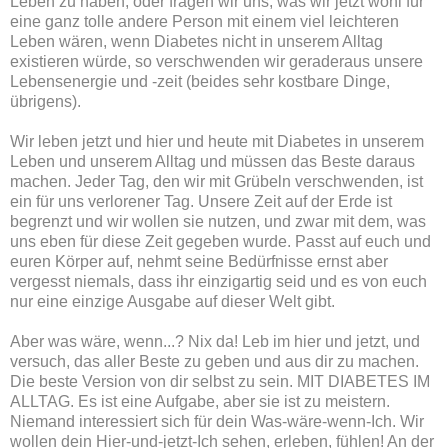
Leben zu haben, oder fragen wir uns, was wir jetzt wohl für
eine ganz tolle andere Person mit einem viel leichteren
Leben wären, wenn Diabetes nicht in unserem Alltag
existieren würde, so verschwenden wir geraderaus unsere
Lebensenergie und -zeit (beides sehr kostbare Dinge,
übrigens).
Wir leben jetzt und hier und heute mit Diabetes in unserem
Leben und unserem Alltag und müssen das Beste daraus
machen. Jeder Tag, den wir mit Grübeln verschwenden, ist
ein für uns verlorener Tag. Unsere Zeit auf der Erde ist
begrenzt und wir wollen sie nutzen, und zwar mit dem, was
uns eben für diese Zeit gegeben wurde. Passt auf euch und
euren Körper auf, nehmt seine Bedürfnisse ernst aber
vergesst niemals, dass ihr einzigartig seid und es von euch
nur eine einzige Ausgabe auf dieser Welt gibt.
Aber was wäre, wenn...? Nix da! Leb im hier und jetzt, und
versuch, das aller Beste zu geben und aus dir zu machen.
Die beste Version von dir selbst zu sein. MIT DIABETES IM
ALLTAG. Es ist eine Aufgabe, aber sie ist zu meistern.
Niemand interessiert sich für dein Was-wäre-wenn-Ich. Wir
wollen dein Hier-und-jetzt-Ich sehen, erleben, fühlen! An der