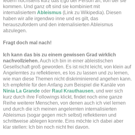
feuern höchstens kurz das Ego der Person an, von der sie
kommen. Und ganz oft sind sie kombiniert mit
internalisiertem
Ableismus
(Link zu Wikipedia). Diesen
haben wir alle irgendwo inne und es gilt, das
herauszufordern und den internalisierten Ableismus
abzulegen.
Fragt doch mal nach!
Ich kann das bis zu einem gewissen Grad wirklich
nachvollziehen.
Auch ich bin in einer ableistischen
Gesellschaft groß geworden. Es ist nicht leicht, von klein auf
Angelerntes zu reflektieren, es los zu lassen und zu lernen,
wie man diese Themen nicht diskriminierend angehen kann.
Ich empfehle für den Anfang zum Beispiel die Kanäle von
Ninia La Grande
oder
Raul Krauthausen
, und wer sich
kurz durch ihre Followings klickt, findet noch eine ganze
Reihe weiterer Menschen, von denen auch ich viel lernen
und durch die ich meinen angelernten internalisierten
Ableismus (sogar gegen mich selbst) reflektieren und
schrittweise ablegen konnte. Eins möchte ich dabei aber
klar stellen: Ich bin noch nicht frei davon.