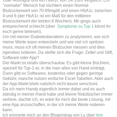
Über 400mg/dl und ein HbA1c von 14! Zum Vergleich: Ein
"normaler" Mensch hat nüchtern einen Normal-
Blutzuckerwert von 70-99mg/dl und einen HbA1c zwischen
4 und 6 (der HbA1c ist ein Maß für den mittleren
Blutzuckerwert der letzten 8 Wochen). Mir gings auch
entsprechend schlecht (über
Symptome zu Typ 1
könnt ihr
euch gerne belesen).
Um mit meiner Diabetesberaterin zu analysieren, wie sich
meine Werte wann entwickeln und wie viel ich spritzen
muss, muss ich oft meinen Blutzucker messen und dies
irgendwo notieren. Da stellte sich die Frage: Zettel und Stift,
Software oder App?
Der Markt ist relativ überschaubar. Es gibt kleine Büchlein,
speziell für Typ-1-er, in die man alles von Hand einträgt.
Dann gibt es Softwares, kostenlos oder gegen geringe
Gebühr, manche nutzen einfache Excel-Tabellen. Aber auch
der App-Markt blieb natürlich nicht davon verschont.
Da ich mein Handy eigentlich immer dabei und es auch
ständig in meiner Hand habe und kleine Notizbücher immer
verliere, dachte ich, es wäre für mich die beste Lösung, mir
eine App anzuschaffen, in der ich meine Werte notieren
kann.
Ich erinnerte mich an den Blogeintrag von Lu über
ihre