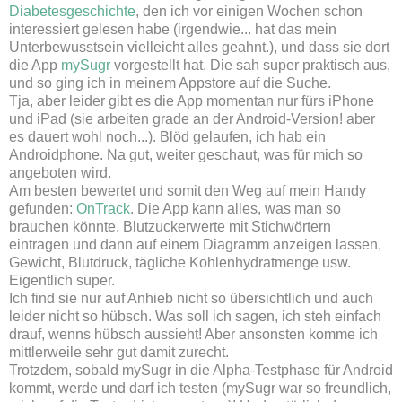
Diabetesgeschichte
, den ich vor einigen Wochen schon
interessiert gelesen habe (irgendwie... hat das mein
Unterbewusstsein vielleicht alles geahnt.), und dass sie dort
die App
mySugr
vorgestellt hat. Die sah super praktisch aus,
und so ging ich in meinem Appstore auf die Suche.
Tja, aber leider gibt es die App momentan nur fürs iPhone
und iPad (sie arbeiten grade an der Android-Version! aber
es dauert wohl noch...). Blöd gelaufen, ich hab ein
Androidphone. Na gut, weiter geschaut, was für mich so
angeboten wird.
Am besten bewertet und somit den Weg auf mein Handy
gefunden:
OnTrack
. Die App kann alles, was man so
brauchen könnte. Blutzuckerwerte mit Stichwörtern
eintragen und dann auf einem Diagramm anzeigen lassen,
Gewicht, Blutdruck, tägliche Kohlenhydratmenge usw.
Eigentlich super.
Ich find sie nur auf Anhieb nicht so übersichtlich und auch
leider nicht so hübsch. Was soll ich sagen, ich steh einfach
drauf, wenns hübsch aussieht! Aber ansonsten komme ich
mittlerweile sehr gut damit zurecht.
Trotzdem, sobald mySugr in die Alpha-Testphase für Android
kommt, werde und darf ich testen (mySugr war so freundlich,