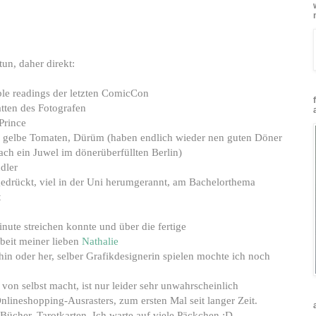
tun, daher direkt:
ble readings der letzten ComicCon
tten des Fotografen
Prince
a, gelbe Tomaten, Dürüm (haben endlich wieder nen guten Döner
ch ein Juwel im dönerüberfüllten Berlin)
dler
 gedrückt, viel in der Uni herumgerannt, am Bachelorthema
t
inute streichen konnte und über die fertige
eit meiner lieben
Nathalie
in oder her, selber Grafikdesignerin spielen mochte ich noch
von selbst macht, ist nur leider sehr unwahrscheinlich
lineshopping-Ausrasters, zum ersten Mal seit langer Zeit.
 Bücher, Tarotkarten. Ich warte auf viele Päckchen :D