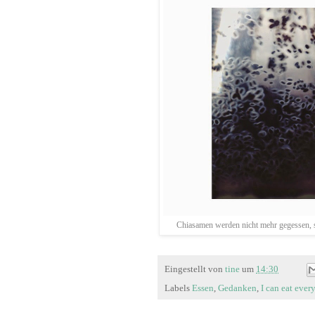
Chiasamen werden nicht mehr gegessen, 
Eingestellt von
tine
um
14:30
Labels
Essen
,
Gedanken
,
I can eat ever