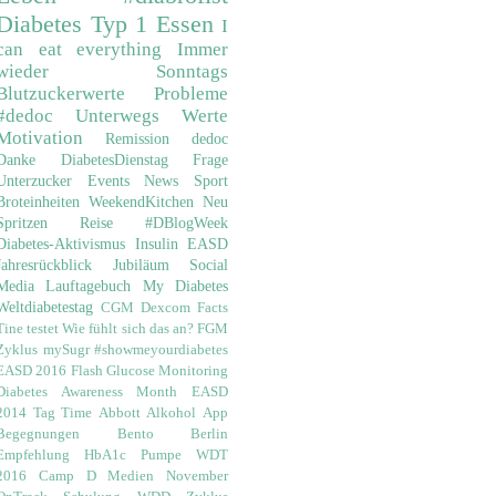
Diabetes
Typ 1
Essen
I
can eat everything
Immer
wieder Sonntags
Blutzuckerwerte
Probleme
#dedoc
Unterwegs
Werte
Motivation
Remission
dedoc
Danke
DiabetesDienstag
Frage
Unterzucker
Events
News
Sport
Broteinheiten
WeekendKitchen
Neu
Spritzen
Reise
#DBlogWeek
Diabetes-Aktivismus
Insulin
EASD
Jahresrückblick
Jubiläum
Social
Media
Lauftagebuch
My Diabetes
Weltdiabetestag
CGM
Dexcom
Facts
Tine testet
Wie fühlt sich das an?
FGM
Zyklus
mySugr
#showmeyourdiabetes
EASD 2016
Flash Glucose Monitoring
Diabetes Awareness Month
EASD
2014
Tag Time
Abbott
Alkohol
App
Begegnungen
Bento
Berlin
Empfehlung
HbA1c
Pumpe
WDT
2016
Camp D
Medien
November