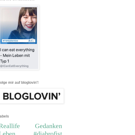
folge mir auf bloglovin'!
labels
Reallife
Gedanken
Leben
#diabrofist