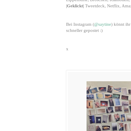
|Geklickt|
Tweetdeck, Netflix, Amaz
Bei Instagram (
@saytine
) könnt ih
schneller gepostet :)
x