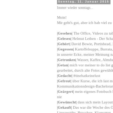
Sonntag, 11. Januar 2015
Immer wieder sonntags...
Moin!
Mir geht's gut, aber ich hab viel zu 
|
Gesehen
|
The Office, Videos zu ta
|Gelesen|
Helmut Lethen - Der Scha
|Gehört|
David Bowie, Portishead, 
|Gegessen|
Kartoffelsuppe, Burrat
in unserer Ecke, meiner Meinung na
|Getrunken|
Wasser, Kaffee, Almdu
|Getan|
mich vor meiner to do list
gearbeitet, durch alte Fotos gewühl
|Gedacht|
#tinehatkeinelust
|Gefreu
t|
über Kurse, die ich last m
Kommunikationsdesign-Bachelorarb
|Geärgert
|
mein eigenes Fotobuch h
nie
|Gewünscht
|
dass sich mein Layout 
|Gekauft|
Das war die Woche des On
Lippenstifte, Broschen, Klamotten,