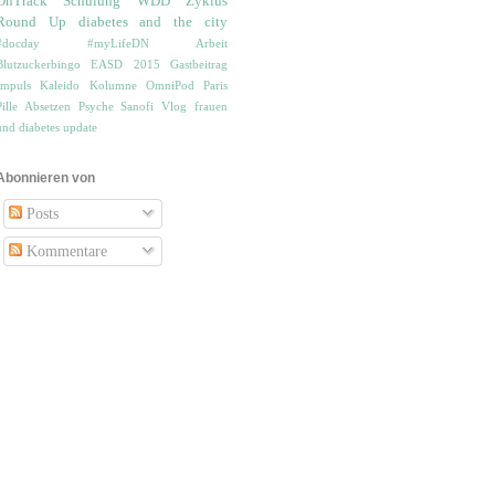
OnTrack
Schulung
WDD
Zyklus
Round Up
diabetes and the city
#docday
#myLifeDN
Arbeit
Blutzuckerbingo
EASD 2015
Gastbeitrag
Impuls
Kaleido
Kolumne
OmniPod
Paris
Pille Absetzen
Psyche
Sanofi
Vlog
frauen
und diabetes
update
Abonnieren von
Posts
Kommentare