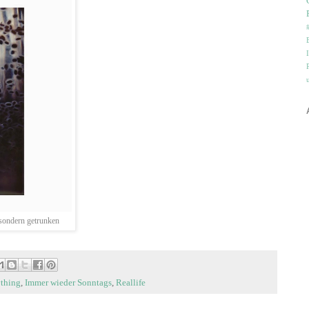
sondern getrunken
ything
,
Immer wieder Sonntags
,
Reallife