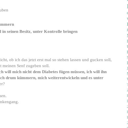
auben
kümmern
l in seinen Besitz, unter Kontrolle bringen
cht, ob ich das jetzt erst mal so stehen lassen und gucken soll,
kt meinen Senf zugeben soll.
ch will mich nicht dem Diabetes fügen müssen, ich will ihn
mich drum kümmern, mich weiterentwickeln und es unter
er?
ehen.
dankengang.