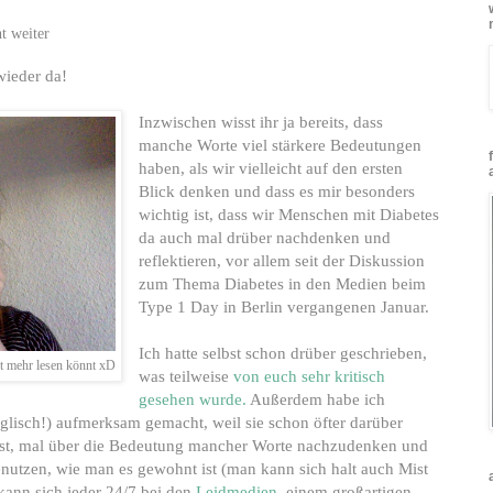
t weiter
wieder da!
Inzwischen wisst ihr ja bereits, dass
manche Worte viel stärkere Bedeutungen
haben, als wir vielleicht auf den ersten
Blick denken und dass es mir besonders
wichtig ist, dass wir Menschen mit Diabetes
da auch mal drüber nachdenken und
reflektieren, vor allem seit der Diskussion
zum Thema Diabetes in den Medien beim
Type 1 Day in Berlin vergangenen Januar.
Ich hatte selbst schon drüber geschrieben,
ht mehr lesen könnt xD
was teilweise
von euch sehr kritisch
gesehen wurde.
Außerdem habe ich
glisch!) aufmerksam gemacht, weil sie schon öfter darüber
ist, mal über die Bedeutung mancher Worte nachzudenken und
benutzen, wie man es gewohnt ist (man kann sich halt auch Mist
kann sich jeder 24/7 bei den
Leidmedien
, einem großartigen