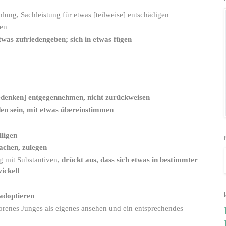
lung, Sachleistung für etwas [teilweise] entschädigen
hen
twas zufriedengeben; sich in etwas fügen
edenken] entgegennehmen, nicht zurückweisen
den sein, mit etwas übereinstimmen
lligen
achen, zulegen
g mit Substantiven,
drückt aus, dass sich etwas in bestimmter
ickelt
adoptieren
orenes Junges als eigenes ansehen und ein entsprechendes