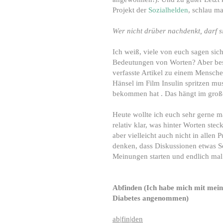
Projekt der
Sozialhelden
, schlau m
Wer nicht drüber nachdenkt, darf s
Ich weiß, viele von euch sagen sic
Bedeutungen von Worten? Aber besc
verfasste Artikel zu einem Mensche
Hänsel im Film Insulin spritzen mus
bekommen hat . Das hängt im groß
Heute wollte ich euch sehr gerne m
relativ klar, was hinter Worten ste
aber vielleicht auch nicht in allen 
denken, dass Diskussionen etwas S
Meinungen starten und endlich mal 
Abfinden (Ich habe mich mit mei
Diabetes angenommen)
ab
|
fin
|
den