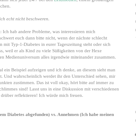
achen.
ich echt nicht beschweren.
h: Ich hab andere Probleme, was interessieren mich
hwert euch dann bitte nicht, wenn der nächste schlecht
n mit Typ-1-Diabetes in eurer Tageszeitung steht oder sich
s, weil er als Kind zu viele Süßigkeiten von der Hexe
en Medienuniversum alles irgendwie miteinander zusammen.
al ein Beispiel aufzeigen und ich denke, an diesem sieht man
ckt. Und wahrscheinlich werdet ihr den Unterschied sehen, mir
Punkten zustimmen. Das ist voll okay, hört bitte auf immer zu
chlimmes sind! Lasst uns in eine Diskussion mit verschiedenen
drüber reflektieren! Ich würde mich freuen.
nem Diabetes abgefunden) vs. Annehmen (Ich habe meinen