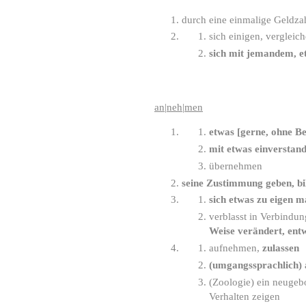
durch eine einmalige Geldzah
sich einigen, vergleic
sich mit jemandem, e
an
|
neh
|
men
etwas [gerne, ohne B
mit etwas einverstan
übernehmen
seine Zustimmung geben, bi
sich etwas zu eigen m
verblasst in Verbindun
Weise verändert, entw
aufnehmen,
zulassen
(umgangssprachlich) 
(Zoologie) ein neugeb
Verhalten zeigen