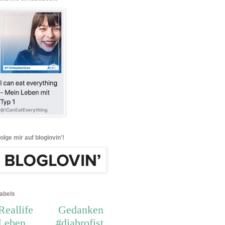
folge mir auf bloglovin'!
labels
Reallife
Gedanken
Leben
#diabrofist