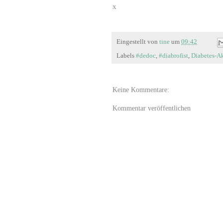
x
Eingestellt von
tine
um
09:42
Labels
#dedoc
,
#diabrofist
,
Diabetes-A
Keine Kommentare:
Kommentar veröffentlichen