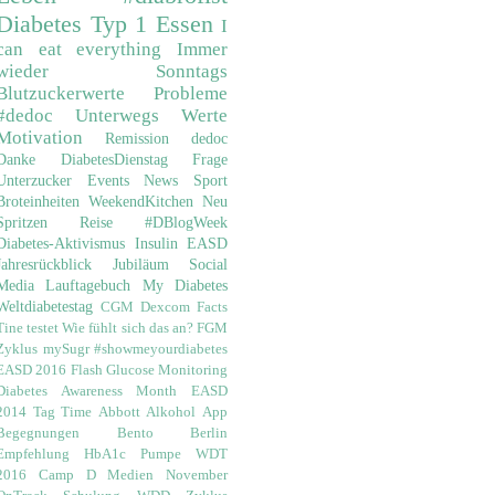
Diabetes
Typ 1
Essen
I
can eat everything
Immer
wieder Sonntags
Blutzuckerwerte
Probleme
#dedoc
Unterwegs
Werte
Motivation
Remission
dedoc
Danke
DiabetesDienstag
Frage
Unterzucker
Events
News
Sport
Broteinheiten
WeekendKitchen
Neu
Spritzen
Reise
#DBlogWeek
Diabetes-Aktivismus
Insulin
EASD
Jahresrückblick
Jubiläum
Social
Media
Lauftagebuch
My Diabetes
Weltdiabetestag
CGM
Dexcom
Facts
Tine testet
Wie fühlt sich das an?
FGM
Zyklus
mySugr
#showmeyourdiabetes
EASD 2016
Flash Glucose Monitoring
Diabetes Awareness Month
EASD
2014
Tag Time
Abbott
Alkohol
App
Begegnungen
Bento
Berlin
Empfehlung
HbA1c
Pumpe
WDT
2016
Camp D
Medien
November