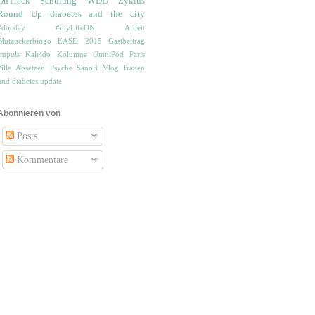
OnTrack
Schulung
WDD
Zyklus
Round Up
diabetes and the city
#docday
#myLifeDN
Arbeit
Blutzuckerbingo
EASD 2015
Gastbeitrag
Impuls
Kaleido
Kolumne
OmniPod
Paris
Pille Absetzen
Psyche
Sanofi
Vlog
frauen
und diabetes
update
Abonnieren von
Posts
Kommentare