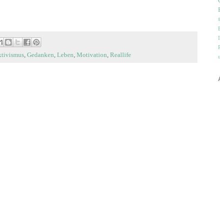
ktivismus
,
Gedanken
,
Leben
,
Motivation
,
Reallife