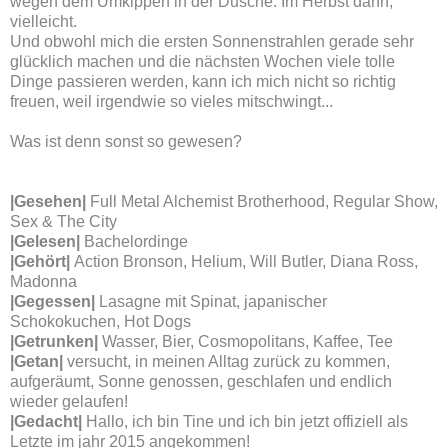
wegen dem Umkippen in der Dusche. Im Herbst dann,
vielleicht.
Und obwohl mich die ersten Sonnenstrahlen gerade sehr
glücklich machen und die nächsten Wochen viele tolle
Dinge passieren werden, kann ich mich nicht so richtig
freuen, weil irgendwie so vieles mitschwingt...
Was ist denn sonst so gewesen?
|
Gesehen
|
Full Metal Alchemist Brotherhood, Regular Show,
Sex & The City
|Gelesen|
Bachelordinge
|Gehört|
Action Bronson, Helium, Will Butler, Diana Ross,
Madonna
|Gegessen|
Lasagne mit Spinat, japanischer
Schokokuchen, Hot Dogs
|Getrunken|
Wasser, Bier, Cosmopolitans, Kaffee, Tee
|Getan|
versucht, in meinen Alltag zurück zu kommen,
aufgeräumt, Sonne genossen, geschlafen und endlich
wieder gelaufen!
|Gedacht|
Hallo, ich bin Tine und ich bin jetzt offiziell als
Letzte im jahr 2015 angekommen!